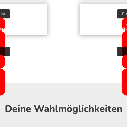
 Um
Pl
e
ten
Sc
Deine Wahlmöglichkeiten