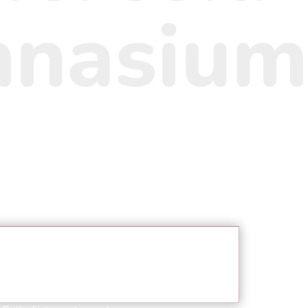
nasium
Sie sehen gerade einen
atzhalterinhalt von
YouTube
. Um
auf den eigentlichen Inhalt
zuzugreifen, klicken Sie auf die
haltfläche unten. Bitte beachten
Sie, dass dabei Daten an