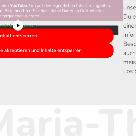
lt von
YouTube
. Um auf den eigentlichen Inhalt zuzugreifen,
unse
en. Bitte beachten Sie, dass dabei Daten an Drittanbieter
Du e
itergegeben werden.
eine
Mehr Informationen
Info
Inhalt entsperren
Beso
ce akzeptieren und Inhalte entsperren
auch
meis
Los 
Maria-T