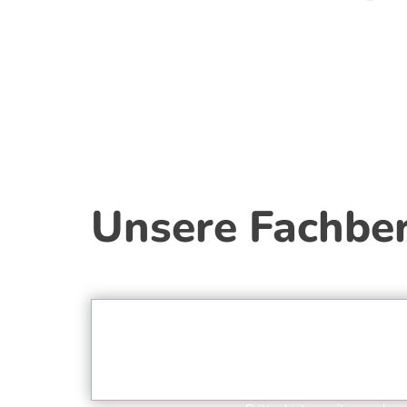
Unsere Fachber
Sie sehen gerade einen
Platzhalterinhalt von
YouTube
.
auf den eigentlichen Inhalt
zuzugreifen, klicken Sie auf di
Schaltfläche unten. Bitte beach
Sie, dass dabei Daten an