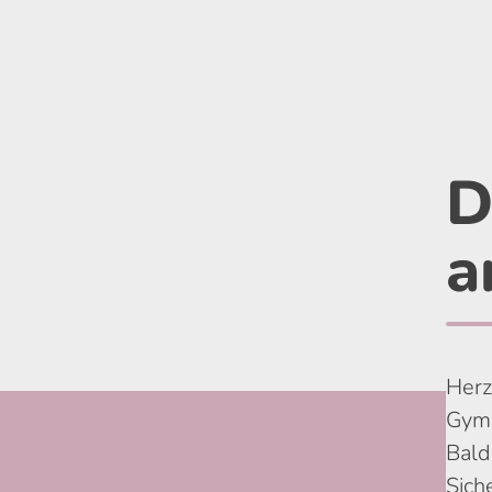
D
a
Herz
Gym
Bald 
Sich