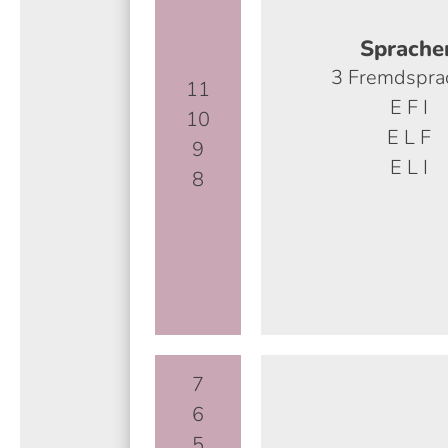
Sprache
3 Fremdspra
11
E F I
10
E L F
9
E L I
8
7
6
5