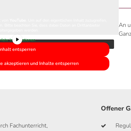
lt von
YouTube
. Um auf den eigentlichen Inhalt zuzugreifen,
An u
en. Bitte beachten Sie, dass dabei Daten an Drittanbieter
itergegeben werden.
Ganz
Mehr Informationen
Inhalt entsperren
ce akzeptieren und Inhalte entsperren
Offener 
ch Fachunterricht,
Regul