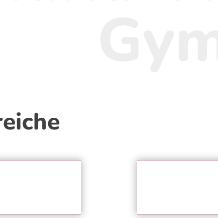
Gym
eiche
 Um
Pl
e
ten
Sc